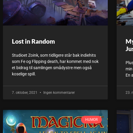
Lost in Random
My
Ju
Studioet Zoink, som tidligere står bak indiehits
som Fe og Flipping death, har kommet med nok
Plus
et bidrag til samlingen smådystre men også
min
koselige spill.
En a
7. oktober, 2021
Ingen kommentarer
23. 
HUMOR