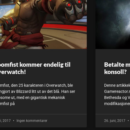
omfist kommer endelig til
Betalte m
erwatch!
konsoll?
mfist, den 25 karakteren i Overwatch, ble
Denne artikkel
gjort av Blizzard litt ut av det blå. Han ser
Gamereactor.no
some ut, med en gigantisk mekanisk
Bethesda og V
mfist på
modifikasjoner
uli, 2017
Ingen kommentarer
26. juni, 2017