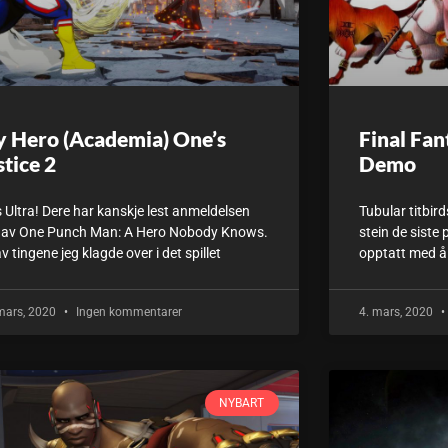
 Hero (Academia) One’s
Final Fan
stice 2
Demo
 Ultra! Dere har kanskje lest anmeldelsen
Tubular titbir
 av One Punch Man: A Hero Nobody Knows.
stein de siste 
v tingene jeg klagde over i det spillet
opptatt med å
mars, 2020
Ingen kommentarer
4. mars, 2020
NYBART