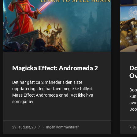
Magicka Effect: Andromeda 2
Do
Ov
Det har gått ca 2 måneder siden siste
oppdatering. Jeg har faen meg ikke fullført
Doo
Mass Effect Andromeda ennå. Vet ikke hva
kunn
som går av
awe
Doo
29. august, 2017
Ingen kommentarer
7. j