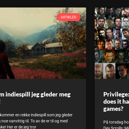
ARTIKLER
m indiespill jeg gleder meg
Privilege
!
does it h
games?
kommer en rekke indiespill som jeg gleder
noe vanvittig til. To av de er til og med
På torsdag hol
ke! Her er de jeg tror
Dev Scrolls: M