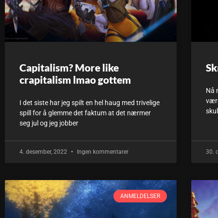
Capitalism? More like
Sk
crapitalism lmao gottem
Nå n
være
I det siste har jeg spilt en hel haug med trivelige
sku
spill for å glemme det faktum at det nærmer
seg jul og jeg jobber
4. desember, 2022
Ingen kommentarer
30. 
ANMELDELSER