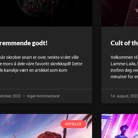
remmende godt!
Cult of t
år oktober snart er over, tenkte vi det ville
Velkommen til 
 moro å dele våre favoritt skrekkspill! Dette
Lamme-Laila, he
lle kanskje vært en artikkel som kom
innfinn deg v
minutter for e
oktober, 2022
Ingen kommentarer
14. august, 202
ARTIKLER