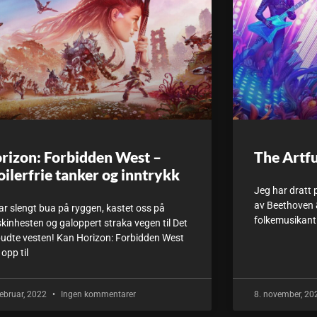
rizon: Forbidden West –
The Artfu
oilerfrie tanker og inntrykk
Jeg har dratt 
av Beethoven &
ar slengt bua på ryggen, kastet oss på
folkemusikant 
kinhesten og galoppert straka vegen til Det
budte vesten! Kan Horizon: Forbidden West
 opp til
februar, 2022
Ingen kommentarer
8. november, 2