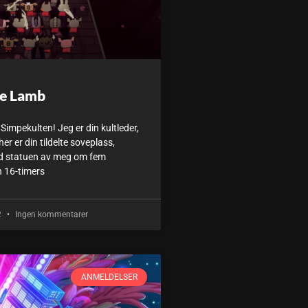
he Lamb
Simpekulten! Jeg er din kultleder,
r er din tildelte soveplass,
ed statuen av meg om fem
n 16-timers
2
Ingen kommentarer
ANMELDELSER