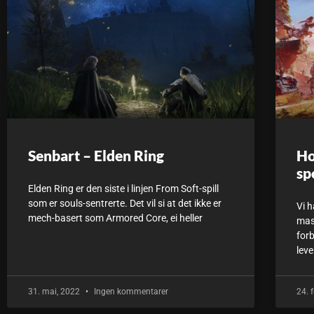
Senbart – Elden Ring
Ho
sp
Elden Ring er den siste i linjen From Soft-spill
som er souls-sentrerte. Det vil si at det ikke er
Vi h
mech-basert som Armored Core, ei heller
mas
for
leve
31. mai, 2022
Ingen kommentarer
24. 