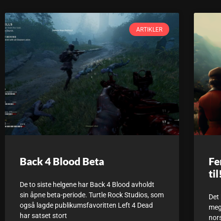
ARTIKLER
Back 4 Blood Beta
Fe
til
De to siste helgene har Back 4 Blood avholdt
sin åpne beta-periode. Turtle Rock Studios, som
Det 
også lagde publikumsfavoritten Left 4 Dead
meg 
har satset stort
nors