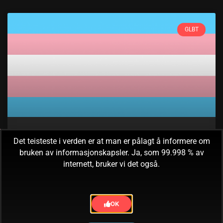
GLBT
Det teisteste i verden er at man er pålagt å informere om
Trans rights
bruken av informasjonskapsler. Ja, som 99.998 % av
internett, bruker vi det også.
That is all.
9. november, 2019
Ingen kommentarer
OK
« Forrige
1
2
3
Neste »