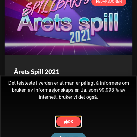
REDAKSJONEN
Årets Spill 2021
Det teisteste i verden er at man er pålagt å informere om
2021 – for et år, ass! Deler av redaksjonen startet året
bruken av informasjonskapsler. Ja, som 99.998 % av
arbeidsledig, ekstremt utbrent og dypt deprimert, men nå
internett, bruker vi det også.
er alle i jobb og to
4. januar, 2022
Ingen kommentarer
OK
« Forrige
1
2
3
4
5
Neste »