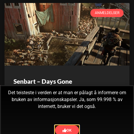
ANMELDELSER
Senbart – Days Gone
Det teisteste i verden er at man er pålagt å informere om
Året er 2019, en merkelig influensavariant sprer seg som
bruken av informasjonskapsler. Ja, som 99.998 % av
ild i tørt gress. Du har hørt rykter om opptøyer i gatene og
internett, bruker vi det også.
folk som oppfører
29. november, 2021
Ingen kommentarer
OK